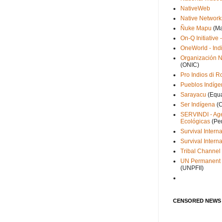
NativeWeb
Native Network
Ñuke Mapu
(Ma
On-Q Initiative 
OneWorld - Ind
Organización N
(ONIC)
Pro Indios di 
Pueblos Indíge
Sarayacu
(Equ
Ser Indígena
(C
SERVINDI - Age
Ecológicas
(Pe
Survival Interna
Survival Interna
Tribal Channel
UN Permanent 
(UNPFII)
CENSORED NEWS 