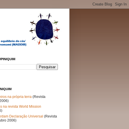
UPINIQUIM
INIQUIM
iros na própria terra
(Revista
 2006)
s na revista World Mission
6)
rdam Declaração Universal
(Revista
ubro 2006)