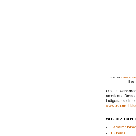
Listen to
internet ra
Blog 
O canal
Censored
americana Brenda
indígenas e direi
www.bsnorrell.bl
WEBLOGS EM PO
...a varrer folha
100nada