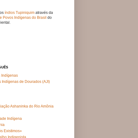
 os
índios Tupiniquim
através da
e Povos Indígenas do Brasil
do
iental.
GUÊS
 Indígenas
 Indígenas de Dourados (AJI)
ciação Ashaninka do Rio Amônia
dade Indígena
nia
 Existimos»
alho Indigenista