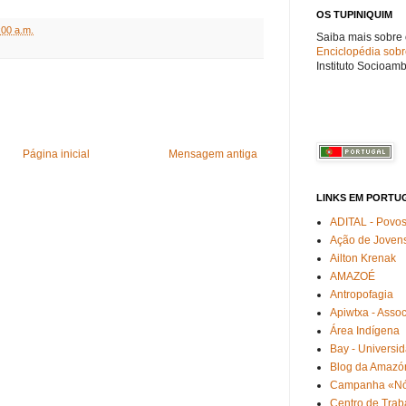
OS TUPINIQUIM
:00 a.m.
Saiba mais sobre
Enciclopédia sobr
Instituto Socioamb
Página inicial
Mensagem antiga
LINKS EM PORTU
ADITAL - Povos
Ação de Jovens
Ailton Krenak
AMAZOÉ
Antropofagia
Apiwtxa - Asso
Área Indígena
Bay - Universi
Blog da Amazó
Campanha «Nós
Centro de Trab