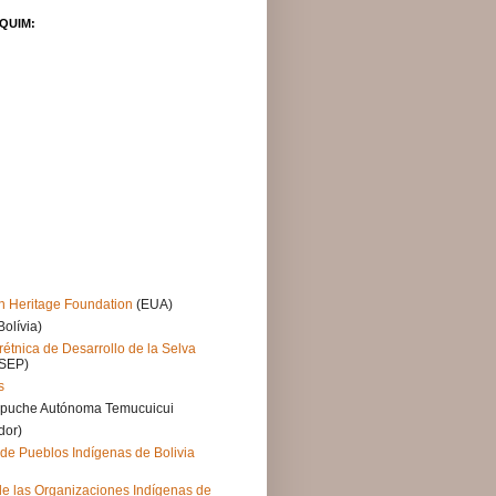
QUIM:
n Heritage Foundation
(EUA)
Bolívia)
rétnica de Desarrollo de la Selva
SEP)
s
puche Autónoma Temucuicui
dor)
de Pueblos Indígenas de Bolivia
e las Organizaciones Indígenas de