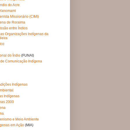
ndio do Acre
-Yanomami
nista Missionário (CIMI)
gena de Roraima
ssão entre Índios
as Organizações Indígenas da
leira
ico
nal do Índio
(FUNAI)
de Comunicação Indígena
radições Indígenas
ambiental
as Indígenas
nas 2000
gena
ena
igenismo e Meio Ambiente
ígenas em Ação
(MIA)