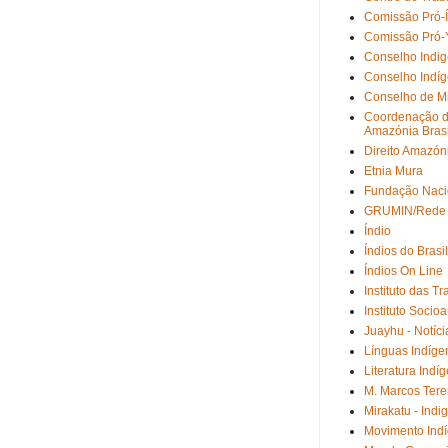
Comissão Pró-Í
Comissão Pró
Conselho Indige
Conselho Indí
Conselho de Mi
Coordenação d
Amazónia Brasi
Direito Amazón
Etnia Mura
Fundação Nacio
GRUMIN/Rede 
Índio
Índios do Brasil
Índios On Line
Instituto das T
Instituto Socio
Juayhu - Notíci
Línguas Indíge
Literatura Indí
M. Marcos Ter
Mirakatu - Ind
Movimento Ind