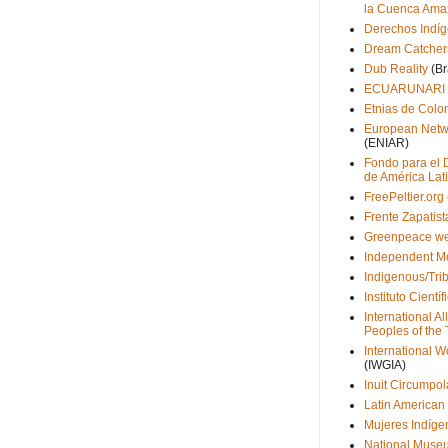
la Cuenca Ama
Derechos Indí
Dream Catcher
Dub Reality
(Br
ECUARUNARI
Etnias de Colo
European Netwo
(ENIAR)
Fondo para el 
de América Lati
FreePeltier.org
Frente Zapatist
Greenpeace w
Independent M
Indigenous/Tri
Instituto Cientí
International A
Peoples of the 
International W
(IWGIA)
Inuit Circumpo
Latin American
Mujeres Indíge
National Museu