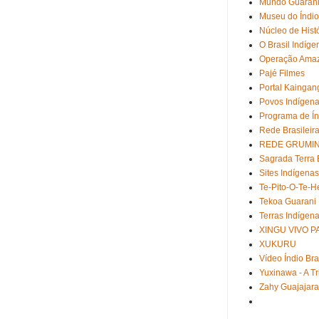
Mundo Guaran
Museu do Índio
Núcleo de Hist
O Brasil Indíge
Operação Amaz
Pajé Filmes
Portal Kaingan
Povos Indígena
Programa de Ín
Rede Brasileira
REDE GRUMIN
Sagrada Terra
Sites Indígenas
Te-Pito-O-Te-
Tekoa Guarani
Terras Indígen
XINGU VIVO 
XUKURU
Vídeo Índio Bra
Yuxinawa - A T
Zahy Guajajara