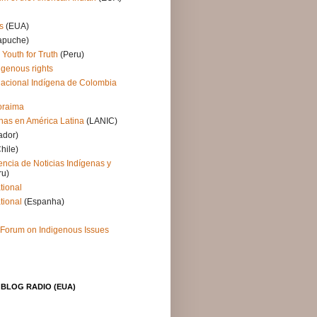
s
(EUA)
puche)
- Youth for Truth
(Peru)
igenous rights
acional Indígena de Colombia
Roraima
nas en América Latina
(LANIC)
ador)
hile)
ncia de Noticias Indígenas y
ru)
tional
tional
(Espanha)
Forum on Indigenous Issues
BLOG RADIO (EUA)