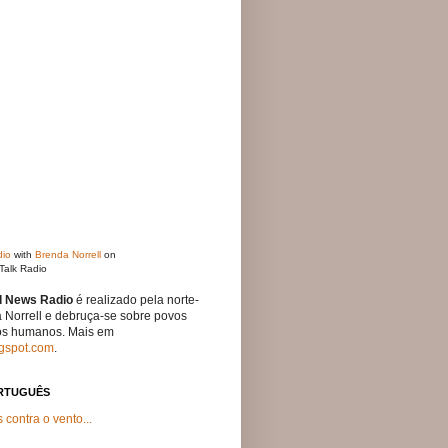
dio
with
Brenda Norrell
on
Talk Radio
 News Radio
é realizado pela norte-
 Norrell e debruça-se sobre povos
tos humanos. Mais em
ogspot.com
.
RTUGUÊS
s contra o vento...