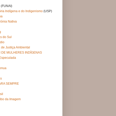
i
(FUNAI)
ória Indígena e do Indigenismo
(USP)
na
ónia Nativa
g
s do Sul
dio
 de Justiça Ambiental
 DE MULHERES INDÍGENAS
 Especulada
Henua
as
PARA SEMPRE
sil
ribo da Imagem