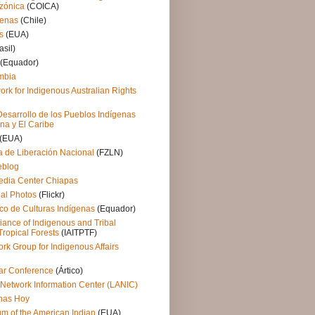
zónica
(COICA)
genas
(Chile)
s
(EUA)
asil)
(Equador)
mbia
rk for Indigenous Australian Rights
Desarrollo de los Pueblos Indígenas
na y El Caribe
(EUA)
a de Liberación Nacional
(FZLN)
eblog
edia Center Chiapas
bal Photos
(Flickr)
fico de Culturas Indígenas
(Equador)
lliance of Indigenous and Tribal
Tropical Forests
(IAITPTF)
ork Group for Indigenous Affairs
lar Conference
(Ártico)
 Network Information Center (LANIC)
nas Hoy
m of the American Indian
(EUA)