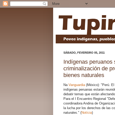
SÁBADO, FEVEREIRO 05, 2011
Indígenas peruanos 
criminalización de pr
bienes naturales
Na
Vanguardia
(México): "Perú. E
indígenas peruanas estarán reunid
debatir temas que están afectando
Para el I Encuentro Regional "Defe
coordinadora Andina de Organizac
la lucha por los derechos de las 
naturales." (
Notícia
)